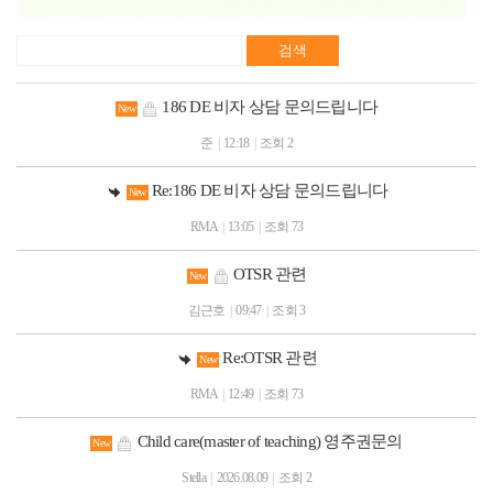
검색
186 DE 비자 상담 문의드립니다
New
준
|
12:18
|
조회 2
Re:186 DE 비자 상담 문의드립니다
New
RMA
|
13:05
|
조회 73
OTSR 관련
New
김근호
|
09:47
|
조회 3
Re:OTSR 관련
New
RMA
|
12:49
|
조회 73
Child care(master of teaching) 영주권문의
New
Stella
|
2026.08.09
|
조회 2