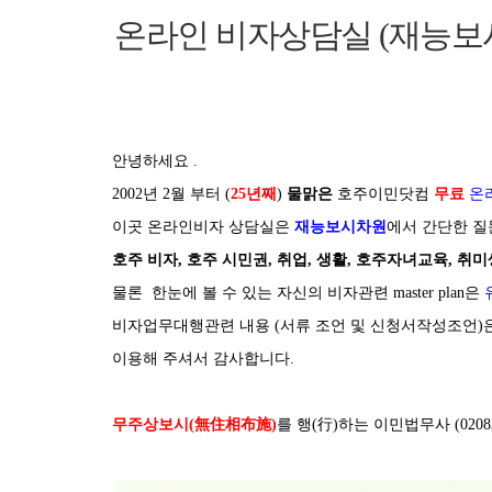
온라인 비자상담실 (재능보
안녕하세요 .
2002년 2월 부터 (
25년째
)
물맑은
호주이민닷컴
무료
온
이곳 온라인비자 상담실은
재능보시차원
에서 간단한 질
호주 비자, 호주 시민권, 취업, 생활, 호주자녀교육, 취
물론 한눈에 볼 수 있는 자신의 비자관련 master plan은
비자업무대행관련 내용 (서류 조언 및 신청서작성조언)
이용해 주셔서 감사합니다.
무주상보시(無住相布施)
를 행(行)하는 이민법무사 (0208