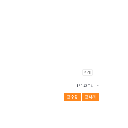
인쇄
186 파트너
»
글수정
글삭제