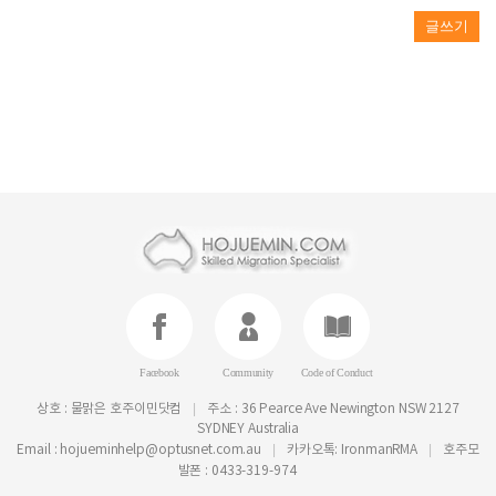
글쓰기
Facebook
Community
Code of Conduct
|
상호 : 물맑은 호주이민닷컴
주소 : 36 Pearce Ave Newington NSW 2127
SYDNEY Australia
|
|
Email : hojueminhelp@optusnet.com.au
카카오톡: IronmanRMA
호주모
발폰 : 0433-319-974