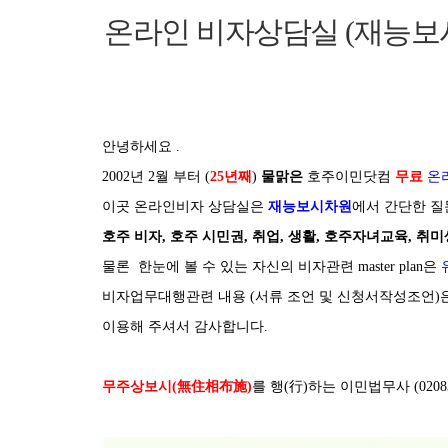
온라인 비자상담실 (재능보
안녕하세요 .
2002년 2월 부터 (
25년째
)
물맑은
호주이민닷컴
무료
온
이곳 온라인비자 상담실은
재능보시차원
에서 간단한 질
호주 비자, 호주 시민권, 취업, 생활, 호주자녀교육, 취
물론 한눈에 볼 수 있는 자신의 비자관련 master plan은
비자업무대행관련 내용 (서류 조언 및 신청서작성조언)
이용해 주셔서 감사합니다.
무주상보시(無住相布施)
를 행(行)하는 이민법무사 (0208