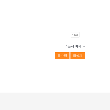
인쇄
스폰서 비자
»
글수정
글삭제