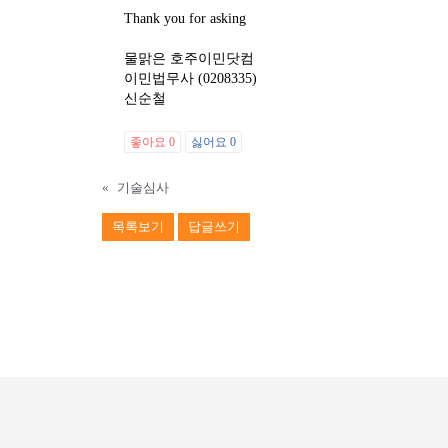
Thank you for asking
물맑은 호주이민닷컴
이민법무사 (0208335)
신순철
좋아요
0
싫어요
0
«
기술심사
목록보기
답글쓰기